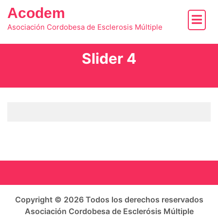
Skip
Acodem
to
content
Asociación Cordobesa de Esclerosis Múltiple
Slider 4
Copyright © 2026 Todos los derechos reservados
Asociación Cordobesa de Esclerósis Múltiple