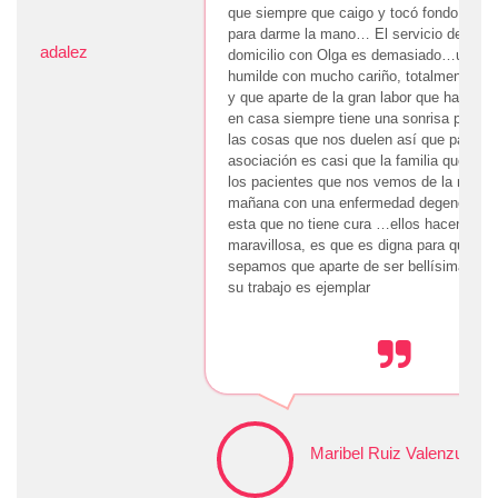
que siempre que caigo y tocó fondo, ella está ahí
para darme la mano… El servicio de ayuda a
domicilio con Olga es demasiado…una persona
humilde con mucho cariño, totalmente empática
y que aparte de la gran labor que hace ayudando
en casa siempre tiene una sonrisa para olvidar
las cosas que nos duelen así que para mí la
asociación es casi que la familia que buscamos
los pacientes que nos vemos de la noche a la
mañana con una enfermedad degenerativa como
esta que no tiene cura …ellos hacen una labor
maravillosa, es que es digna para que todos
sepamos que aparte de ser bellísimas personas,
su trabajo es ejemplar
Maribel Ruiz Valenzuela