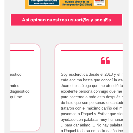
Así opinan nuestros usuari@s y soci@s
Soy esclerótica desde el 2010 y el mundo se me
caía encima hasta que conocí la asociación…
Juan el psicólogo que me atendió fue una
excelente persona conmigo que me dio fuerza
para hacerme a todo esto después está el grupo
de fisio que son personas encantadoras que me
trataron con el máximo cariño del mundo y luego
pasamos a Raquel y Esther que siempre me han
ayudado con palabras muy humanas en la boca
…para dar ánimo…. No hay palabras para definir
a Raquel toda su empatía cariño incondicional