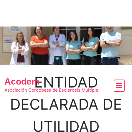
Skip
to
content
ENTIDAD
Acodem
Asociación Cordobesa de Esclerosis Múltiple
DECLARADA DE
UTILIDAD