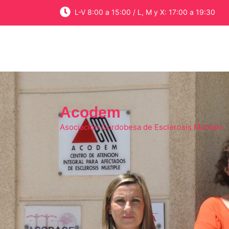
Skip
L-V 8:00 a 15:00 / L, M y X: 17:00 a 19:30
to
content
Acodem
Asociación Cordobesa de Esclerosis Múltiple