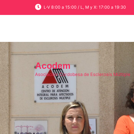
Skip
L-V 8:00 a 15:00 / L, M y X: 17:00 a 19:30
to
content
Acodem
Asociación Cordobesa de Esclerosis Múltiple