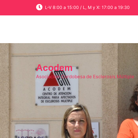
Skip
L-V 8:00 a 15:00 / L, M y X: 17:00 a 19:30
to
content
Acodem
Asociación Cordobesa de Esclerosis Múltiple