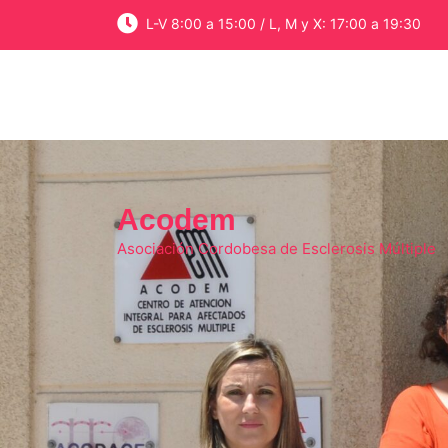
Skip
L-V 8:00 a 15:00 / L, M y X: 17:00 a 19:30
to
content
Acodem
Asociación Cordobesa de Esclerosis Múltiple