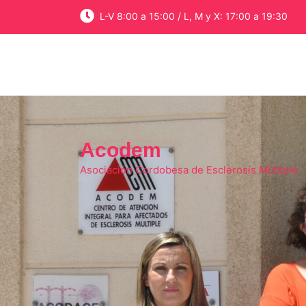
Skip
L-V 8:00 a 15:00 / L, M y X: 17:00 a 19:30
to
content
Acodem
Asociación Cordobesa de Esclerosis Múltiple