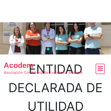
Skip
to
content
Acodem
ENTIDAD
Asociación Cordobesa de Esclerosis Múltiple
DECLARADA DE
UTILIDAD