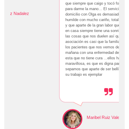
que siempre que caigo y tocó fondo, ella está ahí
para darme la mano… El servicio de ayuda a
domicilio con Olga es demasiado…una persona
humilde con mucho cariño, totalmente empática
y que aparte de la gran labor que hace ayudando
en casa siempre tiene una sonrisa para olvidar
las cosas que nos duelen así que para mí la
asociación es casi que la familia que buscamos
los pacientes que nos vemos de la noche a la
mañana con una enfermedad degenerativa como
esta que no tiene cura …ellos hacen una labor
maravillosa, es que es digna para que todos
sepamos que aparte de ser bellísimas personas,
su trabajo es ejemplar
Maribel Ruiz Valenzuela