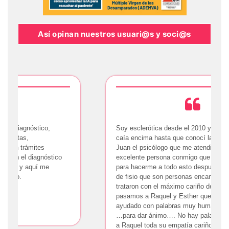
Así opinan nuestros usuari@s y soci@s
Soy esclerótica desde el 2010 y el mundo se me
caía encima hasta que conocí la asociación…
Juan el psicólogo que me atendió fue una
excelente persona conmigo que me dio fuerza
para hacerme a todo esto después está el grupo
de fisio que son personas encantadoras que me
trataron con el máximo cariño del mundo y luego
pasamos a Raquel y Esther que siempre me han
ayudado con palabras muy humanas en la boca
…para dar ánimo…. No hay palabras para definir
a Raquel toda su empatía cariño incondicional